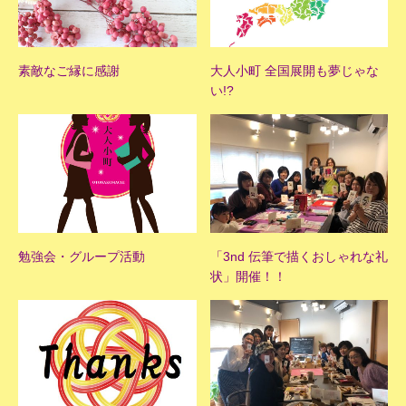
素敵なご縁に感謝
大人小町 全国展開も夢じゃな
い!?
勉強会・グループ活動
「3nd 伝筆で描くおしゃれな礼
状」開催！！