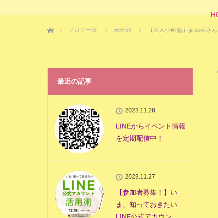
H
ホーム
ブログ一覧
未分類
【大人小町塾】参加者さん
最近の記事
2023.11.28
LINEからイベント情報
を定期配信中！
2023.11.27
【参加者募集！】い
ま、知っておきたい
LINE公式アカウン…