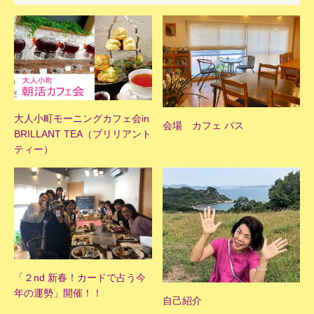
大人小町モーニングカフェ会in
会場 カフェ パス
BRILLANT TEA（ブリリアント
ティー）
「２nd 新春！カードで占う今
年の運勢」開催！！
自己紹介