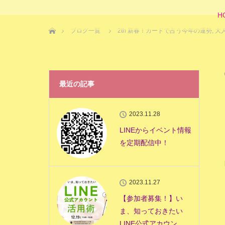
H
ホーム
ブログ一覧
2th 新春！カードで占う今年の運勢
,
大
最近の記事
2023.11.28
LINEからイベント情報
を定期配信中！
2023.11.27
【参加者募集！】い
ま、知っておきたい
LINE公式アカウン…