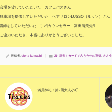
会場を貸していただいた カフェパスさん
駐車場を提供していただいた ヘアサロンLUSSO（ルッソ）さん
していただいた 手相カウンセラー 富田清美先生
講師を
ご協力いただき、本当にありがとうございました。
投稿者:
otona-komachi
2th 新春！カードで占う今年の運勢
,
大人小
満員御礼！第2回大人小町