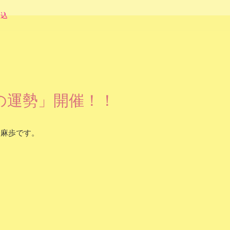
申込
の運勢」開催！！
橋麻歩です。